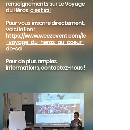
renseignements sur Le Voyage
du Héros,
c'est ici!
Pour vous inscrire directement,
voici le lien :
https://www.weezevent.com/le
-voyage-du-heros-au-coeur-
de-soi
Pour de plus amples
informations,
contactez-nous !