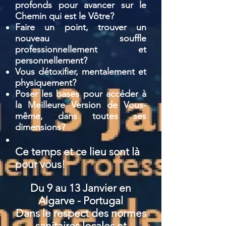
profonds pour avancer sur le
Chemin qui est le Vôtre?
Faire un point, trouver un
nouveau souffle
professionnellement et
personnellement?
Vous détoxifier, mentalement et
physiquement?
Poser les bases pour accéder à
la Meilleure Version de Vous-
même, dans toutes ses
dimensions?
Ce temps et ce lieu sont là
pour vous!
Du 9 au 13 Janvier en
Algarve - Portugal
Dans le respect des normes
sanitaires locales et