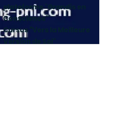
plateforme "Grandis en
Conscience"
Cursus "Vers la Meilleure
Version de Soi"
Ensemble de Webinaires
sur les besoins des
organisations
aujourd'hui et la façon
dont la PNL y répond.
Dernière mise à jour le 5
Juin 2025