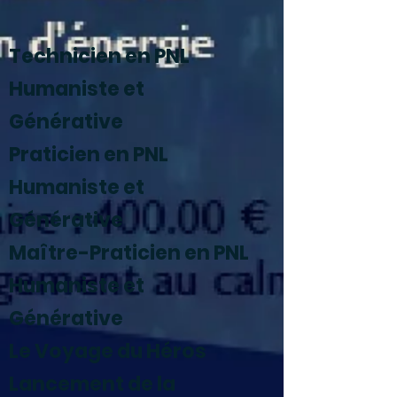
Technicien en PNL
Humaniste et
Générative
Praticien en PNL
Humaniste et
Générative
Maître-Praticien en PNL
Humaniste et
Générative
Le Voyage du Héros
Lancement de la