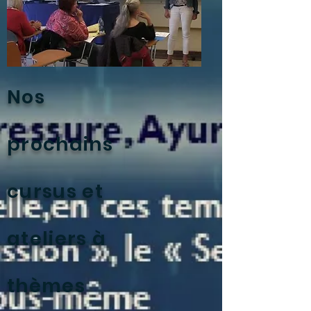
Nos
prochains
cursus et
ateliers à
thèmes