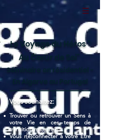
Le Voyage du Héros "
Au Cœur de Soi"
Séminaire en résidentiel -
En Algarve au Portugal
Vous souhaitez:
Trouver ou retrouver un Sens à
votre Vie en ces temps de
transition majeure?
Vous r(e)connecter à votre Être