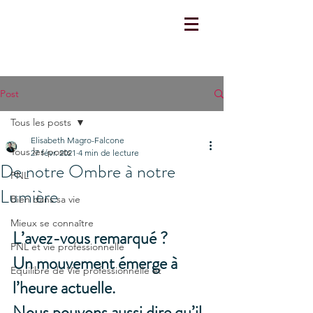
Post
Tous les posts
Elisabeth Magro-Falcone
Tous les posts
27 févr. 2021
4 min de lecture
De notre Ombre à notre
PNL
Lumière
Bien dans sa vie
Mieux se connaître
L’avez-vous remarqué ?
PNL et vie professionnelle
Un mouvement émerge à 
Equilibre de Vie professionnelle et
l’heure actuelle.
Nous pouvons aussi dire qu’il 