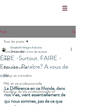
Post
Tous les posts
Elisabeth Magro-Falcone
Tous les posts
27 févr. 2021
2 min de lecture
ÊTRE -Surtout. FAIRE -
PNL
Ensuite. Paraître? A vous de
Bien dans sa vie
voir.
Mieux se connaître
PNL et vie professionnelle
La Différence en ce Monde, dans 
Equilibre de Vie professionnelle et
nos Vies, vient essentiellement de 
qui nous sommes, pas de ce que 